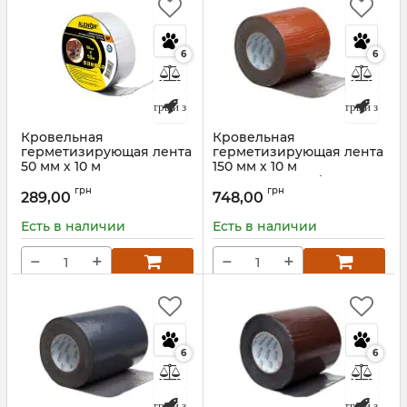
6
6
Быстрый заказ
Быстрый заказ
Кровельная
Кровельная
герметизирующая лента
герметизирующая лента
50 мм х 10 м
150 мм х 10 м
Алюминиевая ALU
Терракотовая Alenor BF
грн
грн
ALENOR BF
289,00
748,00
Артикул:
8004A15010
Артикул:
135222 / 135391
Есть в наличии
Есть в наличии
−
+
−
+
6
6
Быстрый заказ
Быстрый заказ