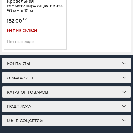
Кровельная
герметизирующая лента
50 мм х 10 м
Алюминиевая ALU
грн
AQUATAPE
182,00
Артикул:
62711
Нет на складе
Нет на складе
КОНТАКТЫ
О МАГАЗИНЕ
КАТАЛОГ ТОВАРОВ
ПОДПИСКА
МЫ В СОЦСЕТЯХ: