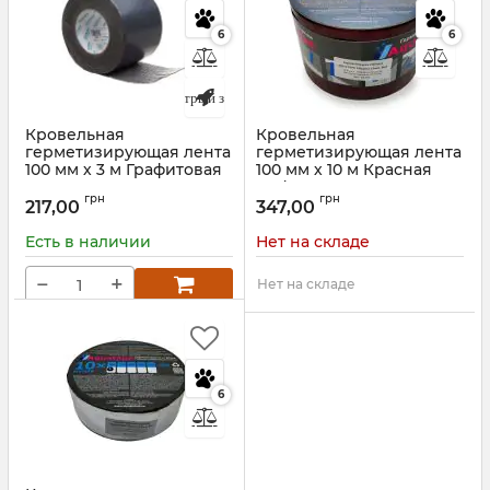
6
6
Быстрый заказ
Кровельная
Кровельная
герметизирующая лента
герметизирующая лента
100 мм х 3 м Графитовая
100 мм х 10 м Красная
ALENOR BF
Red AQUATAPE
грн
грн
217,00
347,00
Артикул:
7024A10003
Артикул:
62743
Есть в наличии
Нет на складе
−
+
Нет на складе
6