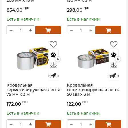
200 мм х 10 м
150 мм х 3 м
Алюминиевая ALU
Алюминиевая ALU
грн
грн
ALENOR BF
ALENOR BF
854,00
298,00
Артикул:
137353
Артикул:
135398
Есть в наличии
Есть в наличии
−
+
−
+
6
6
Быстрый заказ
Быстрый заказ
Кровельная
Кровельная
герметизирующая лента
герметизирующая лента
75 мм х 3 м
50 мм х 3 м
Алюминиевая ALU
Алюминиевая ALU
грн
грн
ALENOR BF
ALENOR BF
172,00
122,00
Артикул:
135393
Артикул:
135392
Есть в наличии
Есть в наличии
−
+
−
+