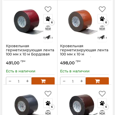
6
6
Быстрый заказ
Быстрый заказ
Кровельная
Кровельная
герметизирующая лента
герметизирующая лента
100 мм х 10 м Бордовая
100 мм х 10 м
ALENOR BF
Терракотовая Alenor BF
грн
грн
491,00
498,00
Артикул:
3005A10010
Артикул:
8004A10010
Есть в наличии
Есть в наличии
−
+
−
+
6
6