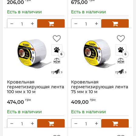
ALENOR BF
ALENOR BF
206,00
675,00
Артикул:
135397
Артикул:
135225 / 135396
Есть в наличии
Есть в наличии
−
+
−
+
6
6
Быстрый заказ
Быстрый заказ
Кровельная
Кровельная
герметизирующая лента
герметизирующая лента
100 мм х 10 м
75 мм х 10 м
Алюминиевая ALU
Алюминиевая ALU
грн
грн
ALENOR BF
ALENOR BF
474,00
409,00
Артикул:
135224 / 135395
Артикул:
135394
Есть в наличии
Есть в наличии
−
+
−
+