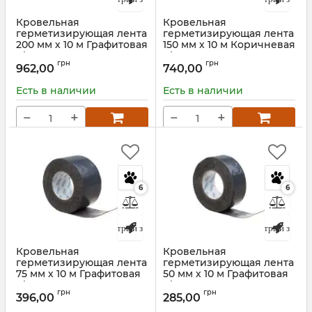
Кровельная
Кровельная
герметизирующая лента
герметизирующая лента
200 мм х 10 м Графитовая
150 мм х 10 м Коричневая
Alenor BF
Alenor BF
грн
грн
962,00
740,00
Артикул:
7024A20010
Артикул:
8017A15010
Есть в наличии
Есть в наличии
−
+
−
+
6
6
Быстрый заказ
Быстрый заказ
Кровельная
Кровельная
герметизирующая лента
герметизирующая лента
75 мм х 10 м Графитовая
50 мм х 10 м Графитовая
Alenor BF
Alenor BF
грн
грн
396,00
285,00
Артикул:
7024A07510
Артикул:
7024A05010