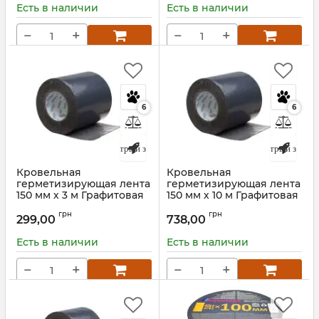
Есть в наличии
Есть в наличии
−
+
−
+
6
6
Быстрый заказ
Быстрый заказ
Кровельная
Кровельная
герметизирующая лента
герметизирующая лента
150 мм х 3 м Графитовая
150 мм х 10 м Графитовая
ALENOR BF
ALENOR BF
грн
грн
299,00
738,00
Артикул:
7024A15003
Артикул:
7024A15010
Есть в наличии
Есть в наличии
−
+
−
+