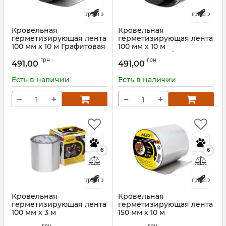
Быстрый заказ
Быстрый заказ
Кровельная
Кровельная
герметизирующая лента
герметизирующая лента
100 мм х 10 м Графитовая
100 мм х 10 м
ALENOR BF
Коричневая Alenor BF
грн
грн
491,00
491,00
Артикул:
7024A10010
Артикул:
8017A10010
Есть в наличии
Есть в наличии
−
+
−
+
6
6
Быстрый заказ
Быстрый заказ
Кровельная
Кровельная
герметизирующая лента
герметизирующая лента
100 мм х 3 м
150 мм х 10 м
Алюминиевая ALU
Алюминиевая ALU
грн
грн