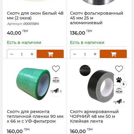
Скотч для окон Белый 48
Скотч фольгированный
мм (2 окна)
45 мм 25 м
алюминиевый
Артикул:
00001584
Артикул:
Т-45-025
грн
грн
40,00
136,00
Есть в наличии
Есть в наличии
−
+
−
+
6
Быстрый заказ
Быстрый заказ
Скотч для ремонта
Скотч армированный
тепличной пленки 90 мм
ЧОРНИЙ 48 мм 50 м
х 66 м с УФ-фильтром
Клейкая лента
Артикул:
00017281
Артикул:
00016883
грн
грн
160,00
160,00