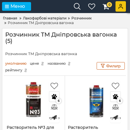
0
Меню
Главная
Лакофарбові матеріали
Розчинник
Розчинник ТМ Дніпровська вагонка
Розчинник ТМ Дніпровська вагонка
(5)
Розчинник ТМ Дніпровська вагонка
умолчанию
цене
названию
Фильтр
рейтингу
6
6
Быстрый заказ
Быстрый заказ
Растворитель №3 для
Растворитель