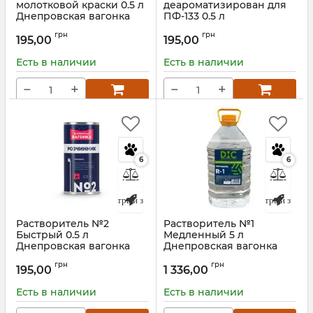
молотковой краски 0.5 л
деароматизирован для
Днепровская вагонка
ПФ-133 0.5 л
Днепровская вагонка
Артикул:
03-05
грн
грн
195,00
195,00
Артикул:
04-05
Есть в наличии
Есть в наличии
−
+
−
+
6
6
Быстрый заказ
Быстрый заказ
Растворитель №2
Растворитель №1
Быстрый 0.5 л
Медленный 5 л
Днепровская вагонка
Днепровская вагонка
Артикул:
02-05
Артикул:
01-50
грн
грн
195,00
1 336,00
Есть в наличии
Есть в наличии