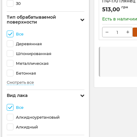
ПФ-170 Глянец 
30
Paint
грн
513,00
Артикул:
Л-2,5 (04-0
Тип обрабатываемой
Есть в наличи
поверхности
−
+
Все
Деревянная
Шпонированная
Металлическая
Бетонная
Смотреть все
Вид лака
Все
Алкидноуретановый
Алкидный