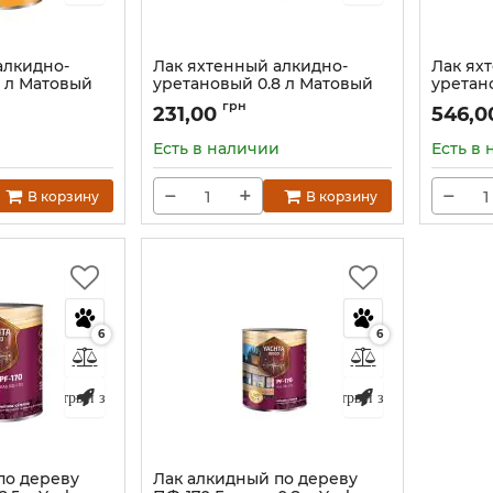
алкидно-
Лак яхтенный алкидно-
Лак ях
5 л Матовый
уретановый 0.8 л Матовый
уретано
YACHTA WOOD
YACHT
грн
231,00
546,
2)
Артикул:
Л-0,75 (05-02)
Артикул:
и
Есть в наличии
Есть в
−
+
−
В корзину
В корзину
6
6
Быстрый заказ
Быстрый заказ
по дереву
Лак алкидный по дереву