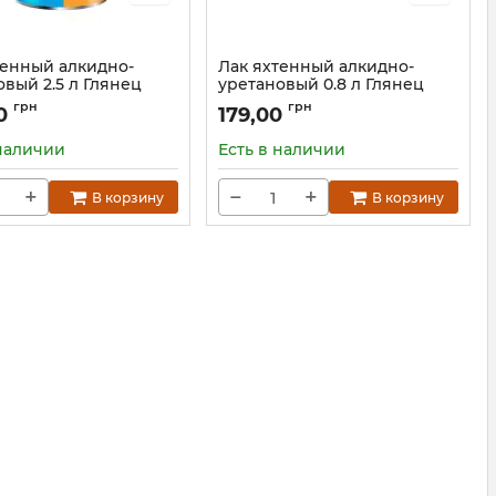
тенный алкидно-
Лак яхтенный алкидно-
вый 2.5 л Глянец
уретановый 0.8 л Глянец
A WOOD
YACHTA WOOD
грн
грн
00
179,00
Л-2,5 (04-04)
Артикул:
Л-0,75 (05-04)
 наличии
Есть в наличии
+
−
+
В корзину
В корзину