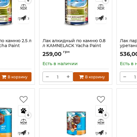
6
6
Быстрый заказ
Быстрый заказ
о камню 2.5 л
Лак алкидный по камню 0.8
Лак па
ha Paint
л KAMNELACK Yacha Paint
уретано
PARQU
1)
Артикул:
Л-0,75 (05-01)
грн
259,00
536,0
Артикул:
и
Есть в наличии
Есть в
−
+
−
В корзину
В корзину
6
6
Быстрый заказ
Быстрый заказ