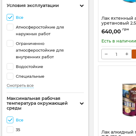
Условия эксплуатации
Все
Лак яхтенный 
уретановый 2.
Атмосферостойкие для
YACHTA WOOD
грн
640,00
наружных работ
Артикул:
Л-2,5 (04-0
Есть в наличи
Ограниченно
атмосферостойкие для
−
+
внутренних работ
Водостойкие
Специальные
Смотреть все
Максимальная рабочая
температура окружающей
среды
Все
35
Лак алкидный 