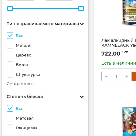
Тип окрашиваемого материала
Все
Лак алкидный п
KAMNELACK Yac
Металл
Артикул:
Л-2,5 (04-0
грн
722,00
Дерево
Есть в наличи
Бетон
Штукатурка
−
+
Смотреть все
Степень блеска
Все
Матовая
Глянцевая