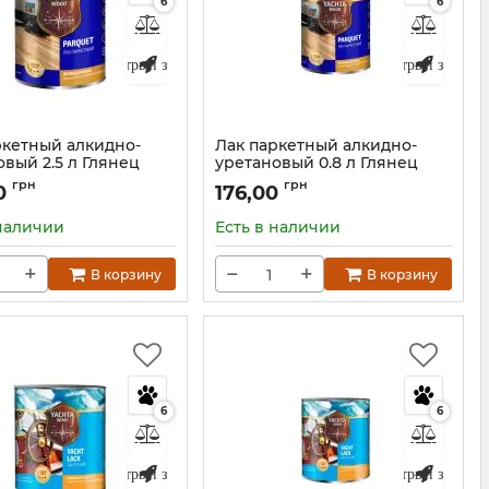
6
6
Быстрый заказ
Быстрый заказ
ркетный алкидно-
Лак паркетный алкидно-
вый 2.5 л Глянец
уретановый 0.8 л Глянец
ET YACHTA WOOD
PARQUET YACHTA WOOD
грн
грн
0
176,00
Л-2,5 (04-05)
Артикул:
Л-0,75 (05-05)
 наличии
Есть в наличии
+
−
+
В корзину
В корзину
6
6
Быстрый заказ
Быстрый заказ