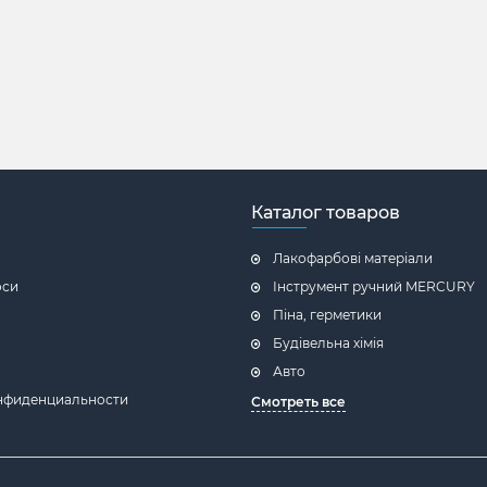
Каталог товаров
Лакофарбові матеріали
оси
Інструмент ручний MERCURY
Піна, герметики
Будівельна хімія
Авто
нфиденциальности
Смотреть все