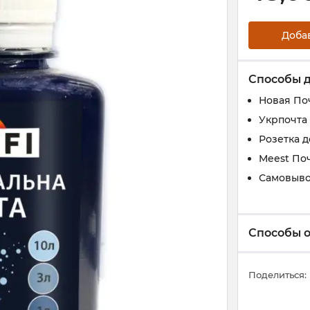
Доба
Способы 
Новая По
Укрпочта
Розетка 
Meest По
Самовыв
Способы 
Поделиться: