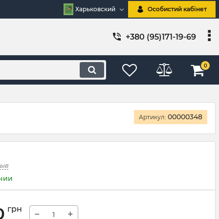
Харьковский
Особистий кабінет
+380 (95)171-19-69
0
00000348
Артикул:
зыв
ичии
0
грн
−
+