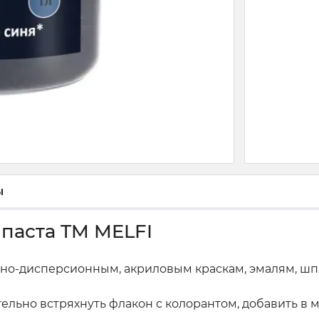
ы
паста TM MELFI
но-дисперсионным, акриловым краскам, эмалям, шпа
льно встряхнуть флакон с колорантом, добавить в 