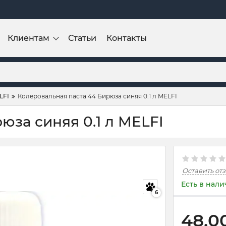
Клиентам
Статьи
Контакты
LFI
Колеровальная паста 44 Бирюза синяя 0.1 л MELFI
юза синяя 0.1 л MELFI
Оставить от
Есть в нал
6
48,0