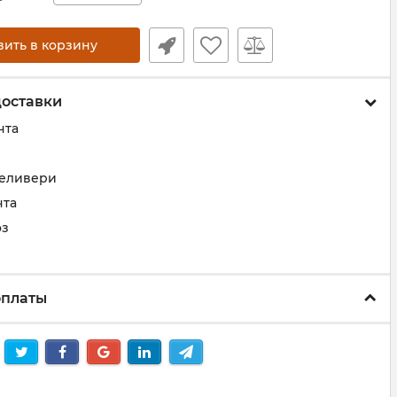
вить в корзину
доставки
чта
деливери
чта
оз
оплаты