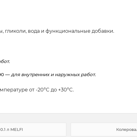
, гликоли, вода и функциональные добавки.
абот
.
, 90 —
для внутренних и наружных работ
.
мпературе от -20°C до +30°C.
0.1 л MELFI
Колеровал